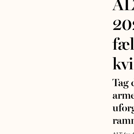
AL
202
fæl
kv
Tag 
arme
ufor
ramm