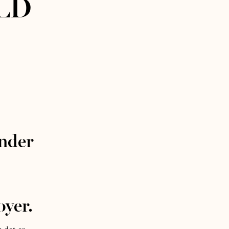
ULD
under
yer.