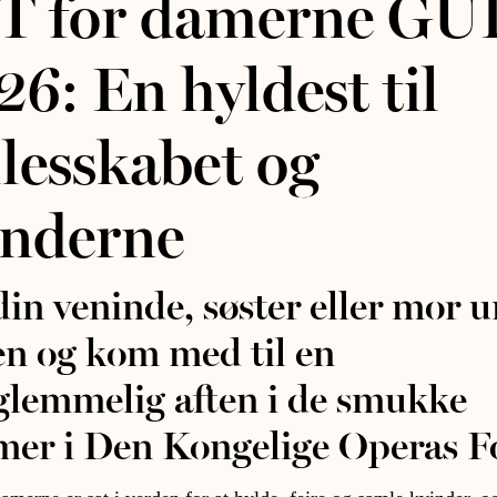
T for damerne G
6: En hyldest til
lesskabet og
inderne
din veninde, søster eller mor 
n og kom med til en
glemmelig aften i de smukke
er i Den Kongelige Operas Fo