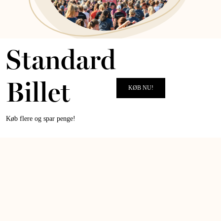
Standard
ALT for damernes Kvindeløb
TAK FOR I ÅR!
Billet
KØB NU!
VI GLÆDER OS TIL AT LØBE OG GÅ MED JER IGEN I 2027
Køb flere og spar penge!
MERE OM KVINDELØBET